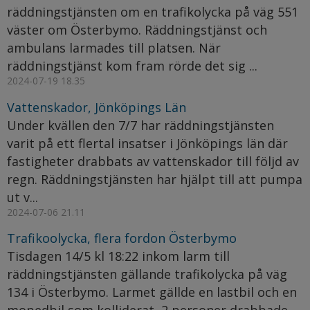
räddningstjänsten om en trafikolycka på väg 551
väster om Österbymo. Räddningstjänst och
ambulans larmades till platsen. När
räddningstjänst kom fram rörde det sig ...
2024-07-19 18.35
Vattenskador, Jönköpings Län
Under kvällen den 7/7 har räddningstjänsten
varit på ett flertal insatser i Jönköpings län där
fastigheter drabbats av vattenskador till följd av
regn. Räddningstjänsten har hjälpt till att pumpa
ut v...
2024-07-06 21.11
Trafikoolycka, flera fordon Österbymo
Tisdagen 14/5 kl 18:22 inkom larm till
räddningstjänsten gällande trafikolycka på väg
134 i Österbymo. Larmet gällde en lastbil och en
mopedbil som kolliderat, 2 personer drabbade.