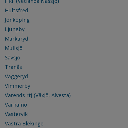
HRF (Vetlanda Nässjö)
Hultsfred
Jönköping
Ljungby
Markaryd
Mullsjö
Sävsjö
Tranås
Vaggeryd
Vimmerby
Värends rtj (Växjö, Alvesta)
Värnamo
Västervik
Västra Blekinge