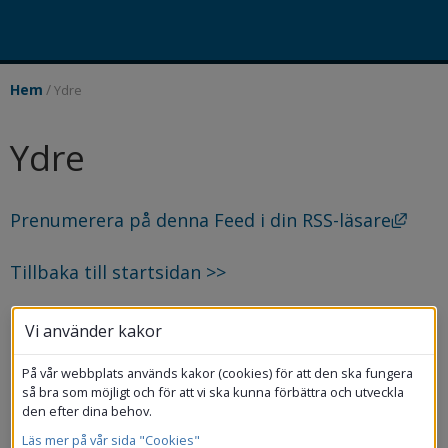
/
Hem
Ydre
Ydre
Länk
Prenumerera på denna Feed i din RSS-läsare
Tillbaka till startsidan >>
Räddningstjänsten varnar!
Vi använder kakor
Pga. vädret med mycket halt väglag och flertalet
På vår webbplats används kakor (cookies) för att den ska fungera
trafikolyckor går räddningstjänsten ut och
så bra som möjligt och för att vi ska kunna förbättra och utveckla
uppmanar till att ta det lugnt i trafiken och inte
den efter dina behov.
köra om absolut nödvändigt.
Läs mer på vår sida "Cookies"