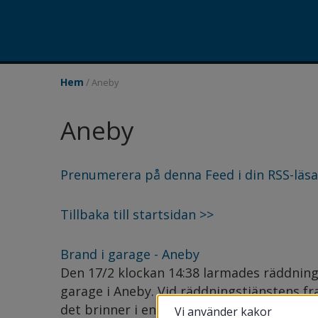
/
Hem
Aneby
Aneby
Prenumerera på denna Feed i din RSS-läsa
Tillbaka till startsidan >>
Brand i garage - Aneby
Den 17/2 klockan 14:38 larmades räddningst
garage i Aneby. Vid räddningstjänstens 
det brinner i en hjullastare inne i ett gara
Vi använder kakor