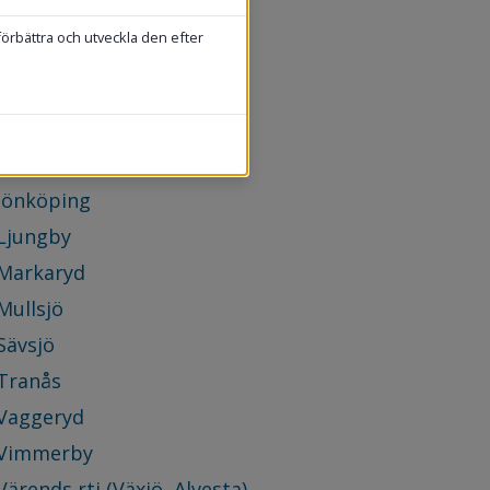
Eksjö
förbättra och utveckla den efter
Gislaved Gnosjö
Habo
HRF (Vetlanda Nässjö)
Hultsfred
Jönköping
Ljungby
Markaryd
Mullsjö
Sävsjö
Tranås
Vaggeryd
Vimmerby
Värends rtj (Växjö, Alvesta)