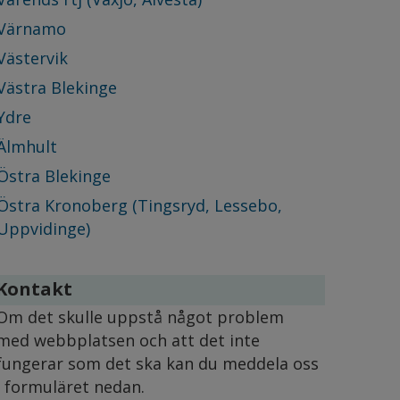
Värnamo
Västervik
Västra Blekinge
Ydre
Älmhult
Östra Blekinge
Östra Kronoberg (Tingsryd, Lessebo,
Uppvidinge)
Kontakt
Om det skulle uppstå något problem 
med webbplatsen och att det inte 
fungerar som det ska kan du meddela oss 
i formuläret nedan.