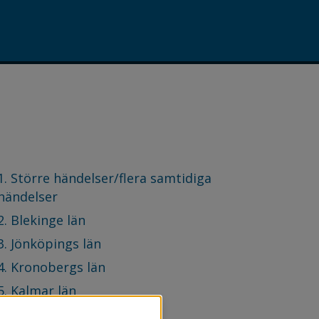
.
1. Större händelser/flera samtidiga
händelser
2. Blekinge län
3. Jönköpings län
4. Kronobergs län
5. Kalmar län
Aneby