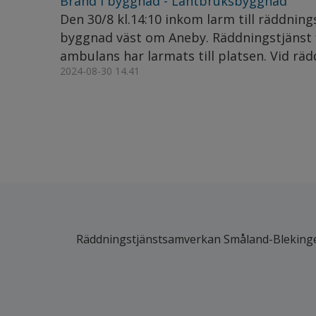
Brand i byggnad - Lantbruksbyggnad
Den 30/8 kl.14:10 inkom larm till räddnin
byggnad väst om Aneby. Räddningstjänst 
ambulans har larmats till platsen. Vid rädd
2024-08-30 14.41
Räddningstjänstsamverkan Småland-Bleking