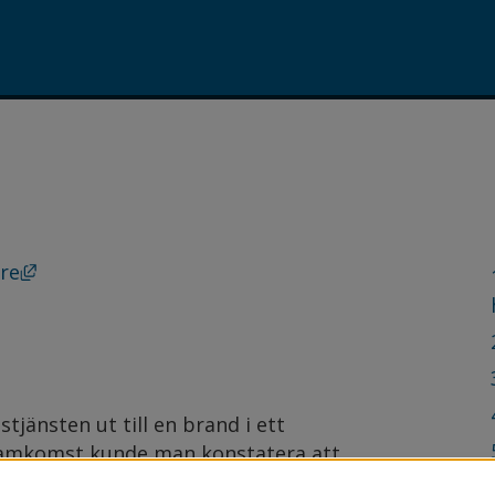
Länk till annan webbplats, öppnas i nytt fönster
re
jänsten ut till en brand i ett
framkomst kunde man konstatera att
ge. Räddn...