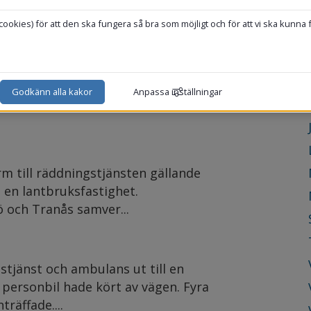
okies) för att den ska fungera så bra som möjligt och för att vi ska kunna 
rtalet trafikolyckor går
 ta det lugnt i trafiken och inte
Godkänn alla kakor
Anpassa inställningar
m till räddningstjänsten gällande
 en lantbruksfastighet.
ö och Tranås samver...
tjänst och ambulans ut till en
 personbil hade kört av vägen. Fyra
räffade....