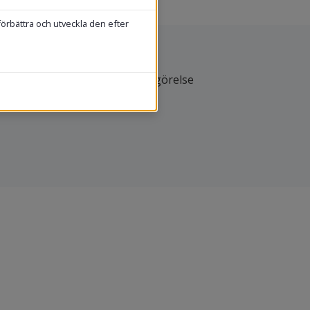
förbättra och utveckla den efter
Tillgänglighetsredogörelse