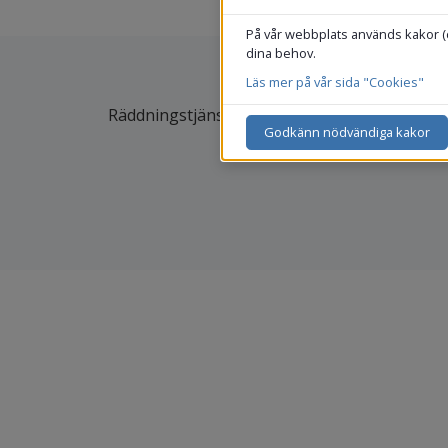
På vår webbplats används kakor (co
dina behov.
Läs mer på vår sida "Cookies"
Räddningstjänstsamverkan Småland-Bleking
Godkänn nödvändiga kakor