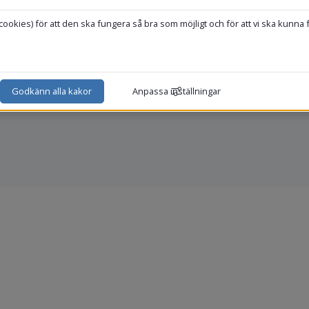
okies) för att den ska fungera så bra som möjligt och för att vi ska kunna 
e
Hur hanterar vi kakor (cookies)?
Godkänn alla kakor
Anpassa inställningar